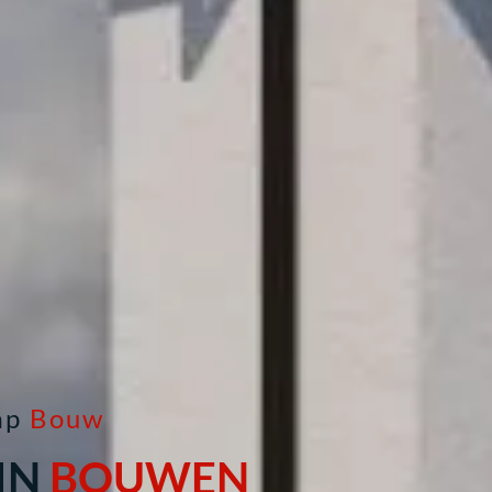
mp
Bouw
IN
BOUWEN