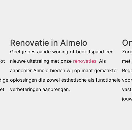
Renovatie in Almelo
On
Geef je bestaande woning of bedrijfspand een
Zor
tot
nieuwe uitstraling met onze
renovaties
. Als
met 
aannemer Almelo
bieden wij op maat gemaakte
Rege
dige
oplossingen die zowel esthetische als functionele
voo
het
verbeteringen aanbrengen.
vast
jouw