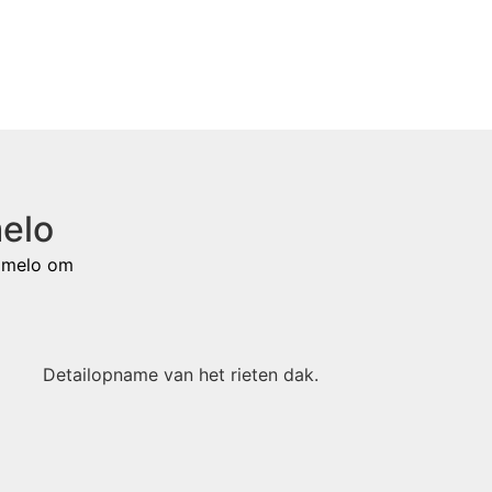
elo
lmelo
om