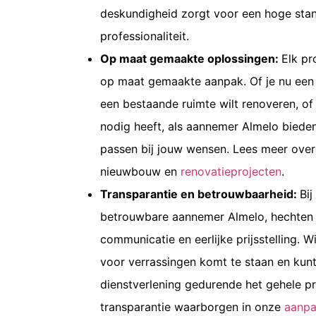
deskundigheid zorgt voor een hoge st
professionaliteit.
Op maat gemaakte oplossingen:
Elk pr
op maat gemaakte aanpak. Of je nu een 
een bestaande ruimte wilt renoveren, of
nodig heeft, als
aannemer Almelo
bieden
passen bij jouw wensen. Lees meer ove
nieuwbouw en
renovatieprojecten
.
Transparantie en betrouwbaarheid:
Bi
betrouwbare
aannemer Almelo
, hechten
communicatie en eerlijke prijsstelling. W
voor verrassingen komt te staan en kun
dienstverlening gedurende het gehele pr
transparantie
waarborgen
in onze
aanp