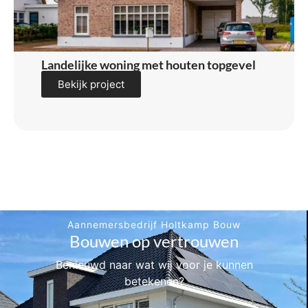
Landelijke woning met houten topgevel
Bekijk project
Aannemersbedrijf Holtkamp Bouw
Bouwen op vertrouwen
Benieuwd naar wat wij voor je kunnen
betekenen?