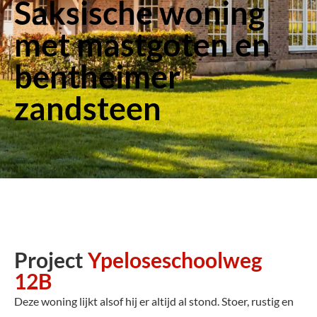
Saksische woning
met mastgoten en
bentheimer
zandsteen
Project
Ypeloseschoolweg
12B
Deze woning lijkt alsof hij er altijd al stond. Stoer, rustig en