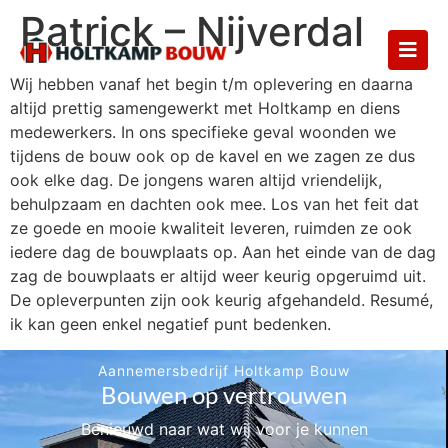
Patrick – Nijverdal
Wij hebben vanaf het begin t/m oplevering en daarna
altijd prettig samengewerkt met Holtkamp en diens
medewerkers. In ons specifieke geval woonden we
tijdens de bouw ook op de kavel en we zagen ze dus
ook elke dag. De jongens waren altijd vriendelijk,
behulpzaam en dachten ook mee. Los van het feit dat
ze goede en mooie kwaliteit leveren, ruimden ze ook
iedere dag de bouwplaats op. Aan het einde van de dag
zag de bouwplaats er altijd weer keurig opgeruimd uit.
De opleverpunten zijn ook keurig afgehandeld. Resumé,
ik kan geen enkel negatief punt bedenken.
Aannemersbedrijf Holtkamp Bouw
Bouwen op vertrouwen
Benieuwd naar wat wij voor je kunnen